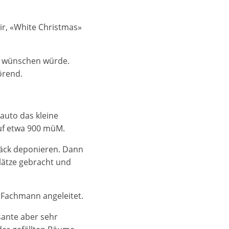
dir, «White Christmas»
n wünschen würde.
örend.
auto das kleine
auf etwa 900 müM.
päck deponieren. Dann
plätze gebracht und
 Fachmann angeleitet.
ante aber sehr