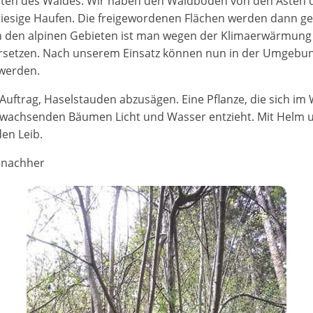
nsten des Waldes. Wir haben den Waldboden von den Ästen 
 riesige Haufen. Die freigewordenen Flächen werden dann 
n den alpinen Gebieten ist man wegen der Klimaerwärmung 
setzen. Nach unserem Einsatz können nun in der Umgebung
werden.
uftrag, Haselstauden abzusägen. Eine Pflanze, die sich im 
wachsenden Bäumen Licht und Wasser entzieht. Mit Helm u
en Leib.
 nachher