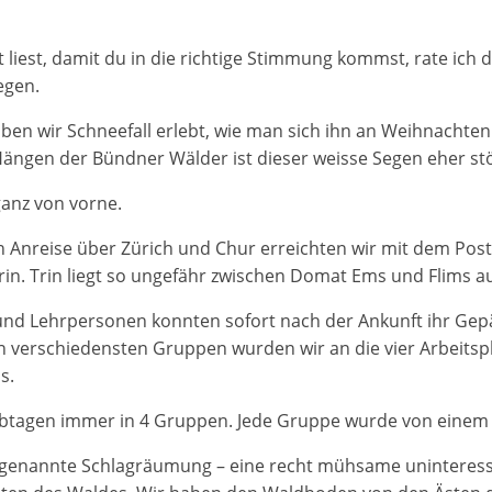
 liest, damit du in die richtige Stimmung kommst, rate ich 
egen.
en wir Schneefall erlebt, wie man sich ihn an Weihnachte
ängen der Bündner Wälder ist dieser weisse Segen eher st
ganz von vorne.
n Anreise über Zürich und Chur erreichten wir mit dem Post
in. Trin liegt so ungefähr zwischen Domat Ems und Flims 
 und Lehrpersonen konnten sofort nach der Ankunft ihr Ge
 In verschiedensten Gruppen wurden wir an die vier Arbeits
s.
albtagen immer in 4 Gruppen. Jede Gruppe wurde von einem
enannte Schlagräumung – eine recht mühsame uninteress